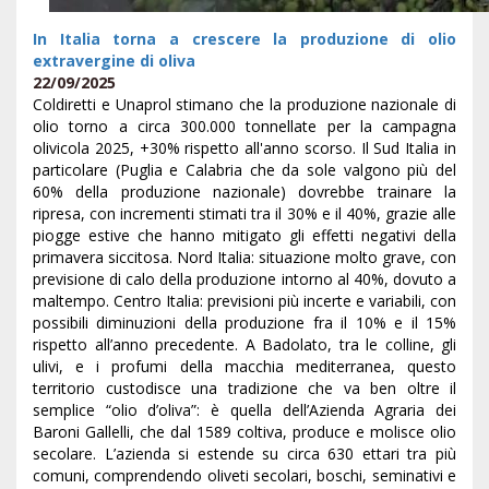
In Italia torna a crescere la produzione di olio
extravergine di oliva
22/09/2025
Coldiretti e Unaprol stimano che la produzione nazionale di
olio torno a circa 300.000 tonnellate per la campagna
olivicola 2025, +30% rispetto all'anno scorso. Il Sud Italia in
particolare (Puglia e Calabria che da sole valgono più del
60% della produzione nazionale) dovrebbe trainare la
ripresa, con incrementi stimati tra il 30% e il 40%, grazie alle
piogge estive che hanno mitigato gli effetti negativi della
primavera siccitosa. Nord Italia: situazione molto grave, con
previsione di calo della produzione intorno al 40%, dovuto a
maltempo. Centro Italia: previsioni più incerte e variabili, con
possibili diminuzioni della produzione fra il 10% e il 15%
rispetto all’anno precedente. A Badolato, tra le colline, gli
ulivi, e i profumi della macchia mediterranea, questo
territorio custodisce una tradizione che va ben oltre il
semplice “olio d’oliva”: è quella dell’Azienda Agraria dei
Baroni Gallelli, che dal 1589 coltiva, produce e molisce olio
secolare. L’azienda si estende su circa 630 ettari tra più
comuni, comprendendo oliveti secolari, boschi, seminativi e