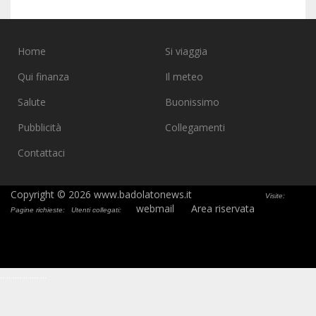
Home
Si viaggia
Qui finanza
Il meteo
Salute
Buonissimo
Pubblicità
Collegamenti
Contattaci
Copyright © 2026 www.badolatonews.it
Visite:
webmail
Area riservata
Pagine richieste:
Utenti collegati:
.
.
.
.
.
.
.
.
.
.
.
.
.
.
.
.
.
.
.
.
.
.