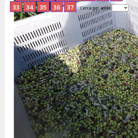
33
34
35
36
37
Cerca per anno