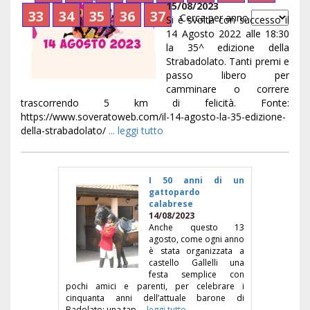
15/08/2023
33
34
35
36
37
Cerca per anno
Si è svolta con successo il
14 Agosto 2022 alle 18:30
la 35^ edizione della
Strabadolato. Tanti premi e
passo libero per
camminare o correre
trascorrendo 5 km di felicità. Fonte:
https://www.soveratoweb.com/il-14-agosto-la-35-edizione-
della-strabadolato/
... leggi tutto
I 50 anni di un
gattopardo
calabrese
14/08/2023
Anche questo 13
agosto, come ogni anno
è stata organizzata a
castello Gallelli una
festa semplice con
pochi amici e parenti, per celebrare i
cinquanta anni dell’attuale barone di
Badolato; una tap
... leggi tutto