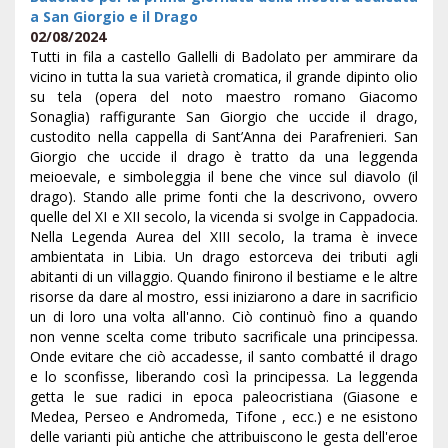
a San Giorgio e il Drago
02/08/2024
Tutti in fila a castello Gallelli di Badolato per ammirare da
vicino in tutta la sua varietà cromatica, il grande dipinto olio
su tela (opera del noto maestro romano Giacomo
Sonaglia) raffigurante San Giorgio che uccide il drago,
custodito nella cappella di Sant’Anna dei Parafrenieri. San
Giorgio che uccide il drago è tratto da una leggenda
meioevale, e simboleggia il bene che vince sul diavolo (il
drago). Stando alle prime fonti che la descrivono, ovvero
quelle del XI e XII secolo, la vicenda si svolge in Cappadocia.
Nella Legenda Aurea del XIII secolo, la trama è invece
ambientata in Libia. Un drago estorceva dei tributi agli
abitanti di un villaggio. Quando finirono il bestiame e le altre
risorse da dare al mostro, essi iniziarono a dare in sacrificio
un di loro una volta all'anno. Ciò continuò fino a quando
non venne scelta come tributo sacrificale una principessa.
Onde evitare che ciò accadesse, il santo combatté il drago
e lo sconfisse, liberando così la principessa. La leggenda
getta le sue radici in epoca paleocristiana (Giasone e
Medea, Perseo e Andromeda, Tifone , ecc.) e ne esistono
delle varianti più antiche che attribuiscono le gesta dell'eroe