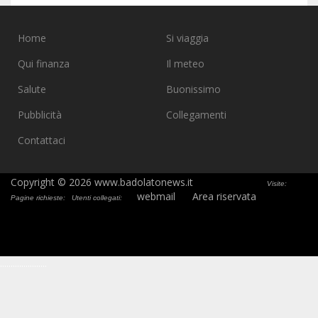
Home
Si viaggia
Qui finanza
Il meteo
Salute
Buonissimo
Pubblicità
Collegamenti
Contattaci
Copyright © 2026 www.badolatonews.it
Visite:
webmail
Area riservata
Pagine richieste:
Utenti collegati:
.
.
.
.
.
.
.
.
.
.
.
.
.
.
.
.
.
.
.
.
.
.