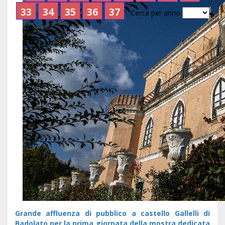
33
34
35
36
37
Cerca per anno
Grande affluenza di pubblico a castello Gallelli di
Badolato per la prima giornata della mostra dedicata