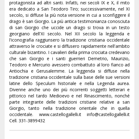
protagonista ad altri santi. Infatti, nei secoli IX e X, il mito
era dedicato a San Teodoro Tiro; successivamente, nel XI
secolo, si diffuse la più nota versione in cui a sconfiggere il
drago è san Giorgio. La più antica testimonianza conosciuta
di san Giorgio che uccide un drago si trova in un testo
georgiano dell'XI secolo. Nel XII secolo la leggenda e
l'iconografia raggiunsero la tradizione cristiana occidentale
attraverso le crociate e si diffusero rapidamente nell'ambito
culturale bizantino. I cavalieri della prima crociata credevano
che san Giorgio e i santi guerrieri Demetrio, Maurizio,
Teodoro e Mercurio avessero combattuto al loro fianco ad
Antiochia e Gerusalemme. La leggenda si diffuse nella
tradizione cristiana occidentale sulla base delle sue versioni
latine dello Speculum historiale e nella Legenda aurea.
Divenne anche uno dei più ricorrenti soggetti letterari e
pittorico nel tardo Medioevo e nel Rinascimento, nonché
parte integrante delle tradizioni cristiane relative a san
Giorgio, tanto nella tradizione orientale che in quella
occidentale. www.castellogallelli.it info@castellogallelli.it
Cell. 331-3899432